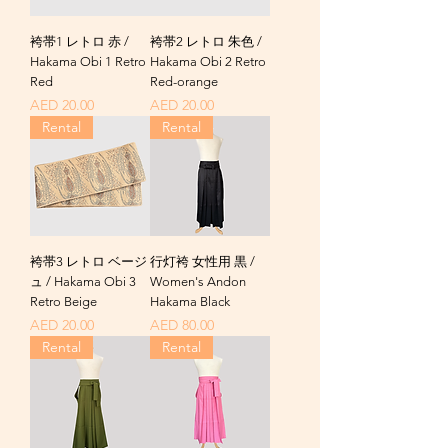
袴帯1 レトロ 赤 /
袴帯2 レトロ 朱色 /
Hakama Obi 1 Retro
Hakama Obi 2 Retro
Red
Red-orange
価格
価格
AED 20.00
AED 20.00
Rental
Rental
袴帯3 レトロ ベージ
行灯袴 女性用 黒 /
ュ / Hakama Obi 3
Women's Andon
Retro Beige
Hakama Black
価格
価格
AED 20.00
AED 80.00
Rental
Rental