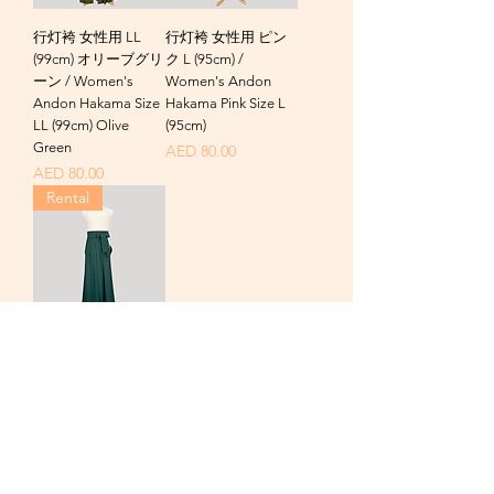
行灯袴 女性用 LL
行灯袴 女性用 ピン
(99cm) オリーブグリ
ク L (95cm) /
ーン / Women's
Women's Andon
Andon Hakama Size
Hakama Pink Size L
LL (99cm) Olive
(95cm)
Green
価格
AED 80.00
価格
AED 80.00
Rental
行灯袴 女性用 エメ
ラルドグリーン L
(99cm) / Women's
Andon Hakama
Emerald Green Size
L (99cm)
価格
AED 80.00