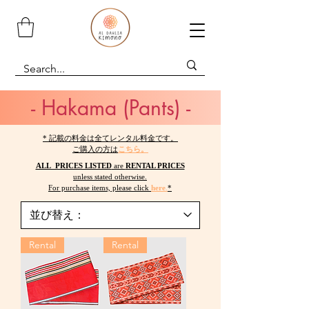
- Hakama (Pants) -
* 記載の料金は全てレンタル料金です。
ご購入の方は
こちら。
ALL PRICES LISTED
are
RENTAL PRICES
unless stated otherwise.
For purchase items, please click
here
.
*
Rental
Rental