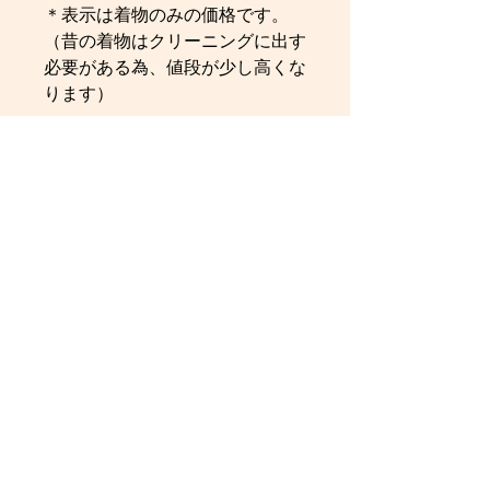
＊表示は着物のみの価格です。
（昔の着物はクリーニングに出す
必要がある為、値段が少し高くな
ります）
Antique kimonos need to be sent
for cleaning, so the price is a little
higher than others.
The
'
Full Set
'
option includes the
rental of everything as pictured
including all other accessories
including juban, himo, obi-age,
obi-jime, etc.
You may also select the
'
Kimono
Only
'
option then pair it with and
rent out any Obi of your
choice from our collection. If you