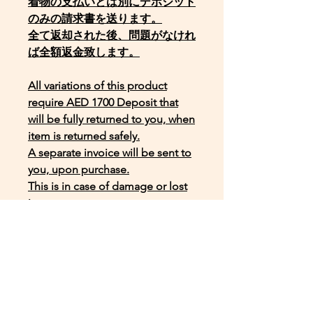
着物の支払いとは別にデポジット
のみの請求書を送ります。
全て返却された後、問題がなけれ
ば全額返金致します。
All variations of this product
require AED 1700 Deposit that
will be fully returned to you, when
item is returned safely.
A separate invoice will be sent to
you, upon purchase.
This is in case of damage or lost
items.
Price Variation Breakdown Below;
Only Rental :
AED 530