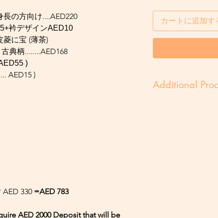
の方向け....AED220
カートに追加す
D25+衿デザインAED10
菱に宝 (薄茶)
......AED168
AED55 )
 AED15 )
Additional Prod
*身丈 : (165㎝)
*このセットは一例
来ます。
熱いドバイで涼しく
ます。
袷の着物ですが、薄
す。
ご希望で襦袢、肌着
AED 330
=AED 783
その他帯を変えるこ
半幅帯でのセット価
equire AED 2000 Deposit that will be