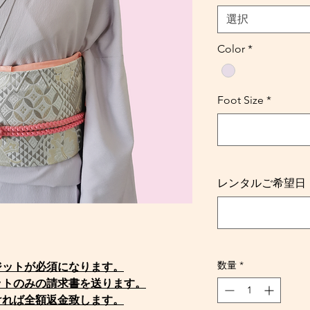
格
選択
Color
*
Foot Size
*
レンタルご希望日・Req
数量
*
ポジットが必須になります。
ットのみの請求書を送ります。
ければ全額返金致します。