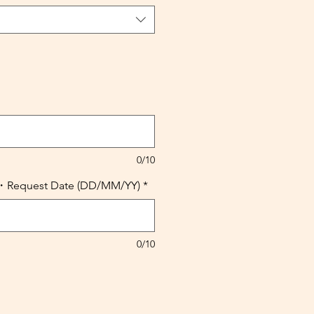
価
格
0/10
uest Date (DD/MM/YY)
*
0/10