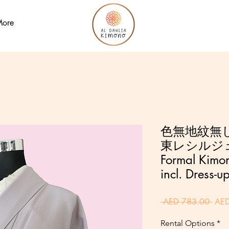
ore
色無地紋無し
東レシルジ
Formal Kimono
incl. Dress-u
通
 AED 783.00 
AED
常
Rental Options
価
*