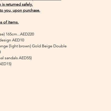
 is returned safely.
Kimono Length : 16
This set is an exampl
 to you, upon purchase.
liking with any other
s of items.
We provide this kimo
so you can wear it mu
e) 165cm...AED220
 design AED10
This Awase kimono (
enge (light brown) Gold Beige Double
lightly without being
8
For those who prefer
mal sandals AED55)
(traditional double in
.AED15)
You can also change 
the Obi!
The price for our half