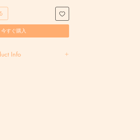
る
今すぐ購入
uct Info
です。お好きな物にカスタマイズ出
着れる様、衿だけ襦袢を使用してい
手なので軽やかにお召しいただけま
ワンピもご用意しています。
とで低価格プランに変更できます。
格はお得です！