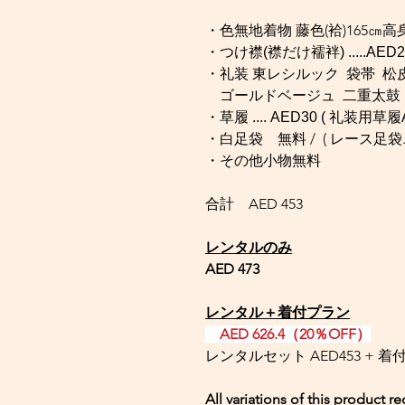
・色無地着物 藤色(袷)165㎝高身長
・つけ襟(襟だけ襦袢) .....AE
・礼装 東レシルック 袋帯 松皮
ゴールドベージュ 二重太鼓 古典柄..
・
草履 .... AED30 ( 礼装用草履
・白足袋 無料 / ( レース足袋....
・その他小物無料
合計 AED 453
レンタルのみ
AED 473
レンタル＋着付プラン
AED 626.4（20％OFF）
レンタルセット AED453 + 着付 
All variations of this product r