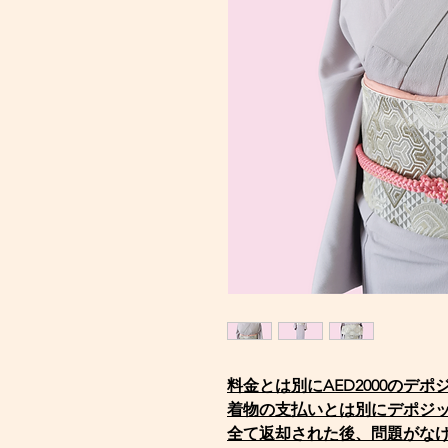
料金とは別にAED2000のデ
着物の支払いとは別にデポジ
全て返却された後、問題がな