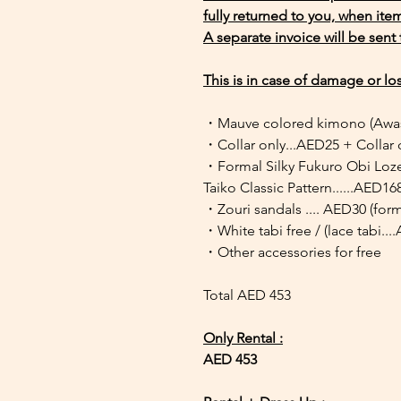
fully returned to you, when item
A separate invoice will be sent
This is in case of damage or los
・Mauve colored kimono (Awas
・Collar only...AED25 + Collar
・Formal Silky Fukuro Obi Loz
Taiko Classic Pattern......AED16
・Zouri sandals .... AED30 (for
・White tabi free / (lace tabi...
・Other accessories for free
Total AED 453
Only Rental :
AED 453