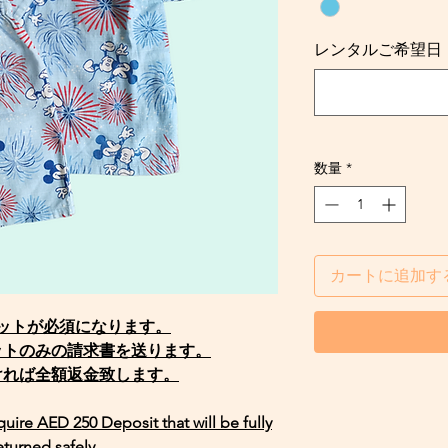
レンタルご希望日・Req
数量
*
カートに追加す
ジットが必須になります。
ットのみの請求書を送ります。
ければ全額返金致します。
equire AED 250 Deposit that will be fully
eturned safely.