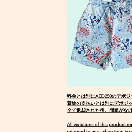
料金とは別にAED250のデポ
着物の支払いとは別にデポジ
全て返却された後、問題がな
All variations of this product r
returned to you, when item is r