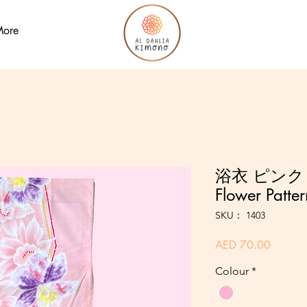
ore
浴衣 ピンク 花柄
Flower Patte
SKU： 1403
価
AED 70.00
格
Colour
*