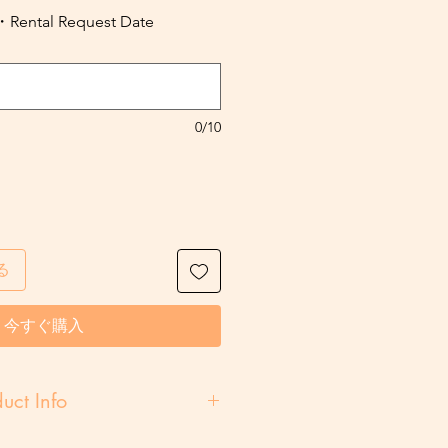
al Request Date
0/10
る
今すぐ購入
uct Info