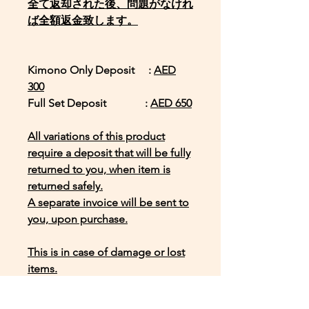
全て返却された後、問題がなけれ
ば全額返金致します。
Kimono Only Deposit :
AED
300
Full Set Deposit :
AED 650
All variations of this product
require a deposit that will be fully
returned to you, when item is
returned safely.
A separate invoice will be sent to
you, upon purchase.
This is in case of damage or lost
items.
*Full Set*