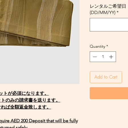
レンタルご希望日・Rent
(DD/MM/YY)
*
Quantity
*
Add to Cart
ジットが必須になります。
ットのみの請求書を送ります。
ければ全額返金致します。
equire AED 200 Deposit that will be fully
eturned safely.