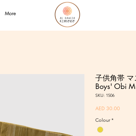
More
子供角帯 マス
Boys' Obi M
SKU: 1506
Price
AED 30.00
Colour
*