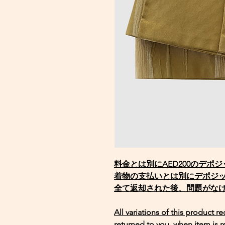
料金とは別にAED200のデポ
着物の支払いとは別にデポジ
全て返却された後、問題がな
All variations of this product r
returned to you, when item is r