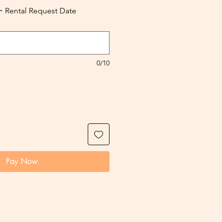
al Request Date
0/10
Pay Now