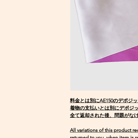
料金とは別にAE150のデポジ
着物の支払いとは別にデポジ
全て返却された後、問題がな
All variations of this product r
returned to you, when item is r