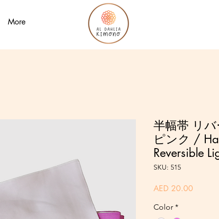
More
半幅帯 リバ
ピンク / Half
Reversible Li
SKU: 515
Price
AED 20.00
Color
*