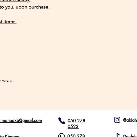
 to you, upon purchase.
t items.
。
to wrap.
@aldah
akimonodxb@gmail.com
050 278
0523
050 278
lia Kimono
@aldah