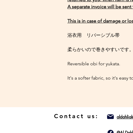
A separate invoice will be sent
This is in case of damage or los
浴衣用 リバーシブル帯
柔らかいので巻きやすいです
Reversible obi for yukata.
It's a softer fabric, so it's easy 
Contact us:
aldahli
@Al Dah