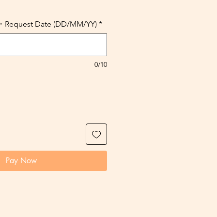
uest Date (DD/MM/YY)
*
0/10
Pay Now