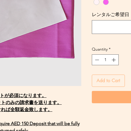
レンタルご希望日・Req
Quantity
*
Add to Cart
ットが必須になります。
ットのみの請求書を送ります。
ければ全額返金致します。
equire AED 150 Deposit that will be fully
eturned safely.