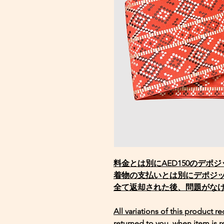
料金とは別にAED150のデポ
着物の支払いとは別にデポジ
全て返却された後、問題がな
All variations of this product r
returned to you, when item is r