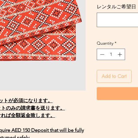
レンタルご希望日・Req
Quantity
*
Add to Cart
ジットが必須になります。
ットのみの請求書を送ります。
ければ全額返金致します。
equire AED 150 Deposit that will be fully
eturned safely.