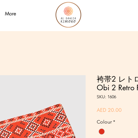
More
袴帯2 レトロ 
Obi 2 Retro
SKU: 1606
Price
AED 20.00
Colour
*