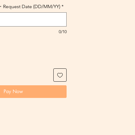
uest Date (DD/MM/YY)
*
0/10
Pay Now