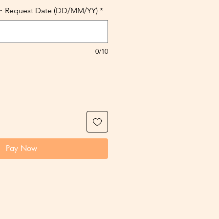
uest Date (DD/MM/YY)
*
0/10
Pay Now