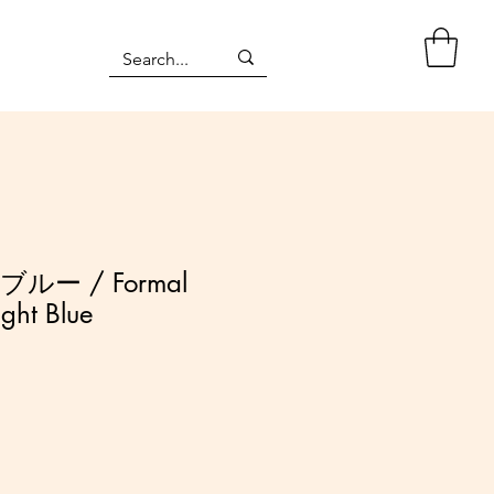
ルー / Formal
ight Blue