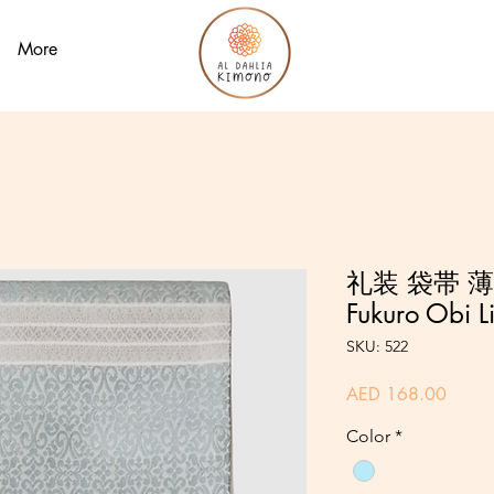
More
礼装 袋帯 薄ブ
Fukuro Obi L
SKU: 522
Price
AED 168.00
Color
*