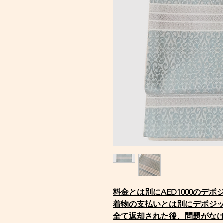
料金とは別にAED1000のデ
着物の支払いとは別にデポジ
全て返却された後、問題がな