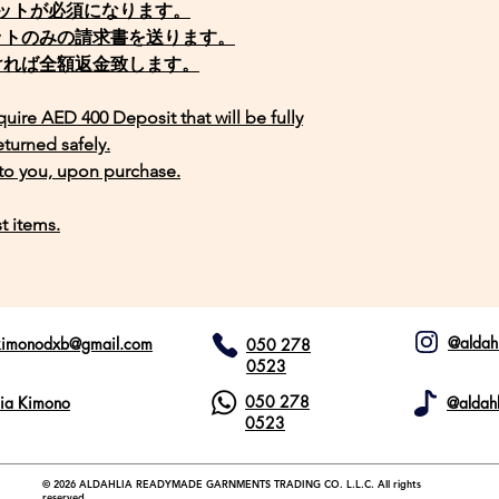
ジットが必須になります。
ットのみの請求書を送ります。
ければ全額返金致します。
equire AED 400 Deposit that will be fully
eturned safely.
 to you, upon purchase.
t items.
@aldah
akimonodxb@gmail.com
050 278
0523
050 278
lia Kimono
@aldah
0523
© 2026 ALDAHLIA READYMADE GARNMENTS TRADING CO. L.L.C. All rights
reserved.