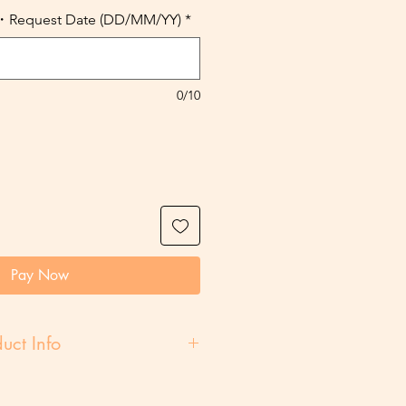
uest Date (DD/MM/YY)
*
0/10
Pay Now
uct Info