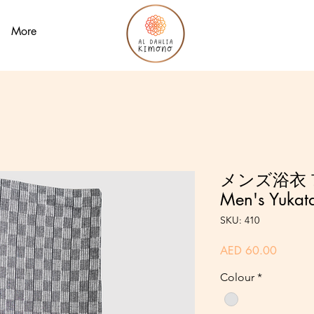
More
メンズ浴衣 市
Men's Yukat
SKU: 410
Price
AED 60.00
Colour
*