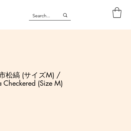
松縞 (サイズM) /
a Checkered (Size M)