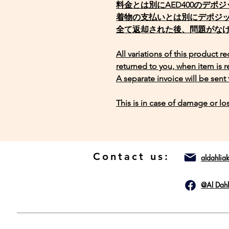
料金とは別にAED400のデポ
着物の支払いとは別にデポジ
全て返却された後、問題がな
All variations of this product r
returned to you, when item is r
A separate invoice will be sent
This is in case of damage or los
Contact us:
aldahli
@Al Dah