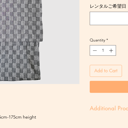
レンタルご希望日・Req
Quantity
*
Add to Cart
Additional Prod
65cm-175cm height