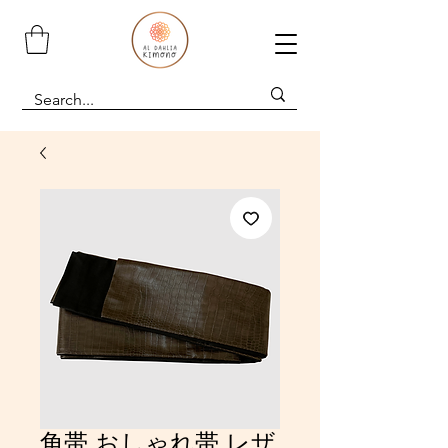
角帯 おしゃれ帯 レザ