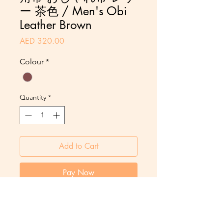
ー 茶色 / Men's Obi
Leather Brown
Price
AED 320.00
Colour
*
Quantity
*
Add to Cart
Pay Now
Contact us: