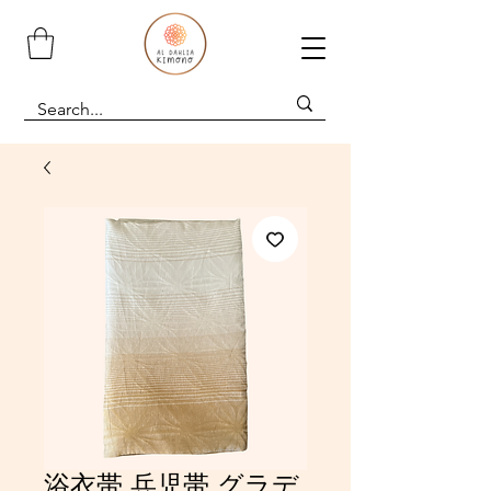
浴衣帯 兵児帯 グラデ