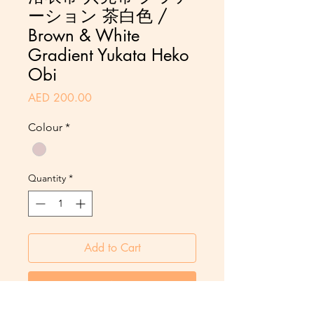
ーション 茶白色 /
Brown & White
Gradient Yukata Heko
Obi
Price
AED 200.00
Colour
*
Quantity
*
Add to Cart
Pay Now