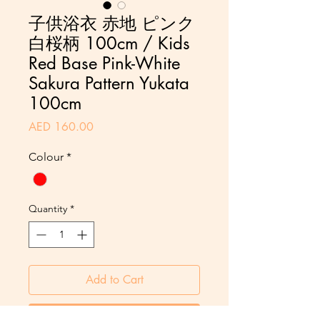
子供浴衣 赤地 ピンク
白桜柄 100cm / Kids
Red Base Pink-White
Sakura Pattern Yukata
100cm
Price
AED 160.00
Colour
*
Quantity
*
Add to Cart
Pay Now