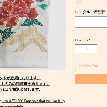
レンタルご希望日・Req
Quantity
*
Add to Cart
ジットが必須になります。
ットのみの請求書を送ります。
ければ全額返金致します。
equire AED 300 Deposit that will be fully
eturned safely.