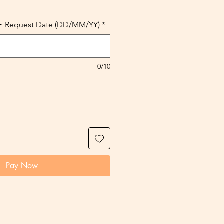
uest Date (DD/MM/YY)
*
0/10
Pay Now