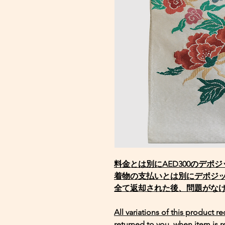
料金とは別にAED300のデポ
着物の支払いとは別にデポジ
全て返却された後、問題がな
All variations of this product r
returned to you, when item is r